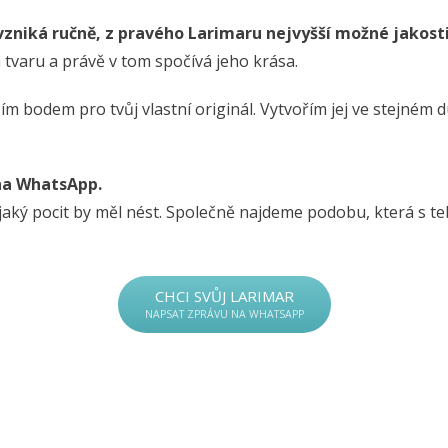
vzniká ručně, z pravého Larimaru nejvyšší možné jakosti
tvaru a právě v tom spočívá jeho krása.
m bodem pro tvůj vlastní originál. Vytvořím jej ve stejném du
 na WhatsApp.
o jaký pocit by měl nést. Společně najdeme podobu, která s te
CHCI SVŮJ LARIMAR
NAPSAT ZPRÁVU NA WHATSAPP