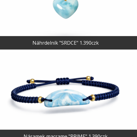
Náhrdelník "SRDCE" 1.390czk
Náramek macrame "PRIME" 1.390czk