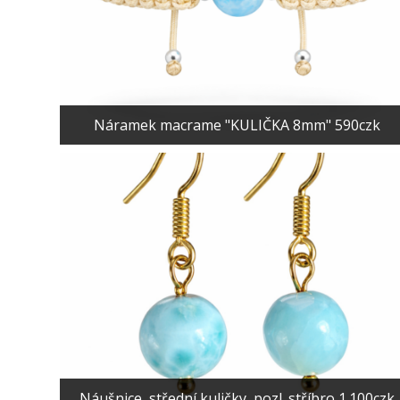
Náramek macrame "KULIČKA 8mm" 590czk
Náušnice, střední kuličky, pozl. stříbro 1.100czk