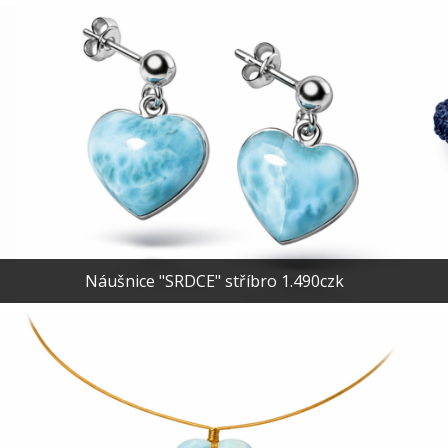
Náušnice "SRDCE" stříbro 1.490czk