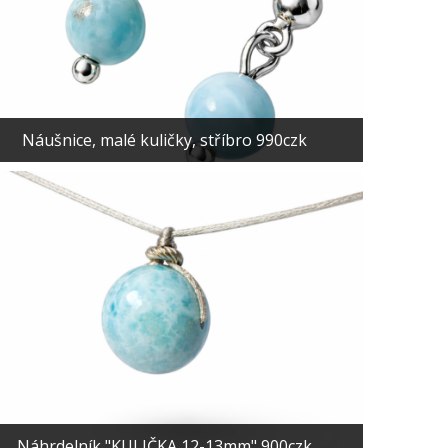
Náušnice, malé kuličky, stříbro 990czk
Náhrdelník "KULIČKA 12-13mm" 900czk