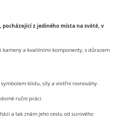
 pocházející z jediného místa na světě, v
mi kameny a kvalitními komponenty, s důrazem
ymbolem klidu, síly a vnitřní rovnováhy.
domé ruční práci.
chází a tak znám jeho cestu od surového