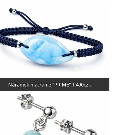
Náramek macrame "PRIME" 1.490czk