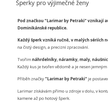
Šperky pro výjimečné ženy
Pod značkou "Larimar by Petraki" vznikají a
Dominikánské republice.
Každý šperk vzniká ručně, v malých sériích n
na čistý design, a precizní zpracování.
Tvořím
náhrdelníky, náramky, maly, náušnic
Každý kus je tvořen vědomě a je nesen jemným o
Příběh značky
"Larimar by Petraki"
je postave
Larimar získávám přímo u zdroje v dolu, v kont
kamene až po hotový šperk.