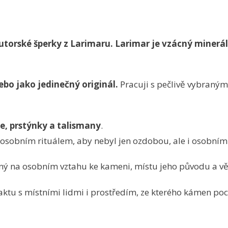
utorské šperky
z Larimaru. Larimar je vzácný minerál,
ebo jako jedinečný originál.
Pracuji s pečlivě vybraný
e, prstýnky a talismany
.
sobním rituálem, aby nebyl jen ozdobou, ale i osobním s
ný na osobním vztahu ke kameni, místu jeho původu a vě
aktu s místními lidmi i prostředím, ze kterého kámen po