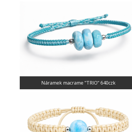
Náramek macrame "TRIO" 640czk