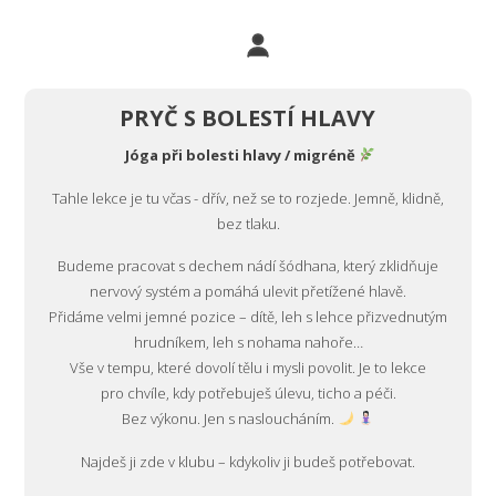
PRYČ S BOLESTÍ HLAVY
Jóga při bolesti hlavy / migréně
Tahle lekce je tu včas - dřív, než se to rozjede. Jemně, klidně,
bez tlaku.
Budeme pracovat s dechem nádí šódhana, který zklidňuje
nervový systém a pomáhá ulevit přetížené hlavě.
Přidáme velmi jemné pozice – dítě, leh s lehce přizvednutým
hrudníkem, leh s nohama nahoře…
Vše v tempu, které dovolí tělu i mysli povolit. Je to lekce
pro chvíle, kdy potřebuješ úlevu, ticho a péči.
Bez výkonu. Jen s nasloucháním.
Najdeš ji zde v klubu – kdykoliv ji budeš potřebovat.