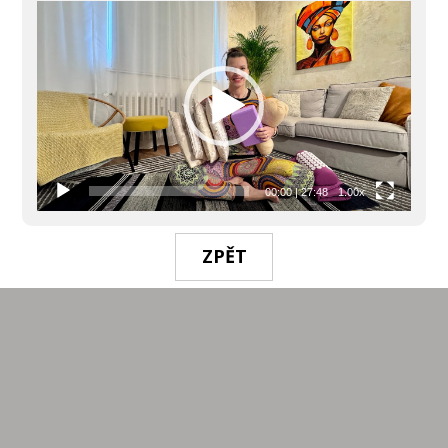
Video
přehrávač
00:00
|
27:48
1.00x
ZPĚT