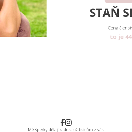
STAŇ S
Cena členst
to je 4
Mé šperky dělají radost už tisícům z vás.