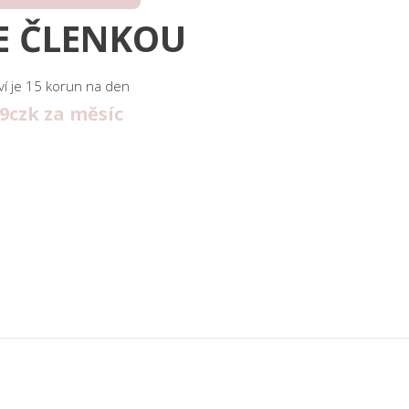
E ČLENKOU
ví je 15 korun na den
49czk za měsíc